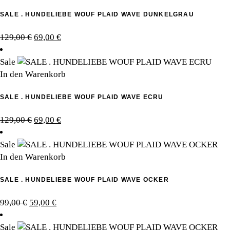
SALE . HUNDELIEBE WOUF PLAID WAVE DUNKELGRAU
Ursprünglicher
Aktueller
129,00
€
69,00
€
Preis
Preis
war:
ist:
Sale
129,00 €
69,00 €.
In den Warenkorb
SALE . HUNDELIEBE WOUF PLAID WAVE ECRU
Ursprünglicher
Aktueller
129,00
€
69,00
€
Preis
Preis
war:
ist:
Sale
129,00 €
69,00 €.
In den Warenkorb
SALE . HUNDELIEBE WOUF PLAID WAVE OCKER
Ursprünglicher
Aktueller
99,00
€
59,00
€
Preis
Preis
war:
ist:
Sale