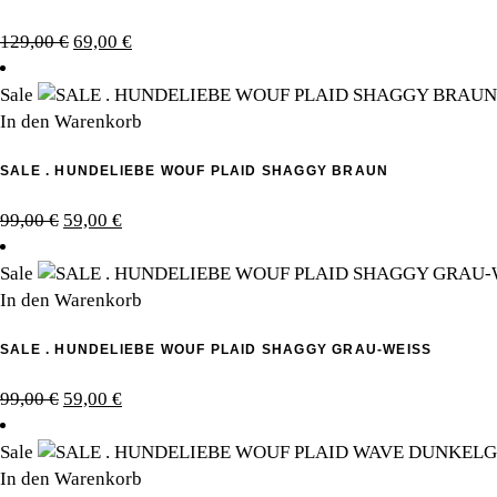
Ursprünglicher
Aktueller
129,00
€
69,00
€
Preis
Preis
war:
ist:
Sale
129,00 €
69,00 €.
In den Warenkorb
SALE . HUNDELIEBE WOUF PLAID SHAGGY BRAUN
Ursprünglicher
Aktueller
99,00
€
59,00
€
Preis
Preis
war:
ist:
Sale
99,00 €
59,00 €.
In den Warenkorb
SALE . HUNDELIEBE WOUF PLAID SHAGGY GRAU-WEISS
Ursprünglicher
Aktueller
99,00
€
59,00
€
Preis
Preis
war:
ist:
Sale
99,00 €
59,00 €.
In den Warenkorb