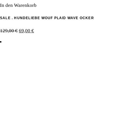
99,00 €
59,00 €.
In den Warenkorb
SALE . HUNDELIEBE WOUF PLAID WAVE OCKER
Ursprünglicher
Aktueller
129,00
€
69,00
€
Preis
Preis
war:
ist:
129,00 €
69,00 €.