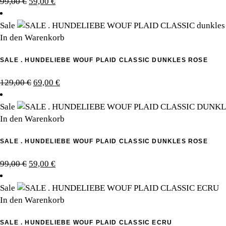
Ursprünglicher
Aktueller
99,00
€
59,00
€
Preis
Preis
war:
ist:
Sale
99,00 €
59,00 €.
In den Warenkorb
SALE . HUNDELIEBE WOUF PLAID CLASSIC DUNKLES ROSE
Ursprünglicher
Aktueller
129,00
€
69,00
€
Preis
Preis
war:
ist:
Sale
129,00 €
69,00 €.
In den Warenkorb
SALE . HUNDELIEBE WOUF PLAID CLASSIC DUNKLES ROSE
Ursprünglicher
Aktueller
99,00
€
59,00
€
Preis
Preis
war:
ist:
Sale
99,00 €
59,00 €.
In den Warenkorb
SALE . HUNDELIEBE WOUF PLAID CLASSIC ECRU