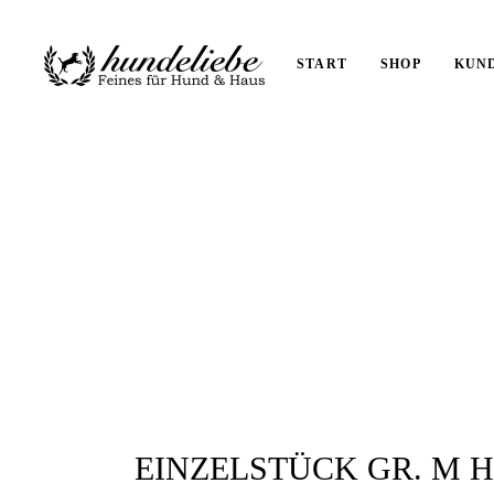
START
SHOP
KUN
EINZELSTÜCK GR. M 