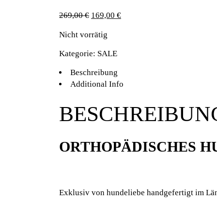
Ursprünglicher
Aktueller
269,00
€
169,00
€
Preis
Preis
Nicht vorrätig
war:
ist:
269,00 €
169,00 €.
Kategorie:
SALE
Beschreibung
Additional Info
BESCHREIBUN
ORTHOPÄDISCHES H
Exklusiv von hundeliebe handgefertigt im Lä