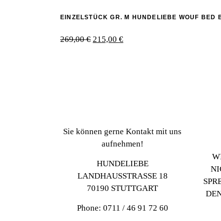
EINZELSTÜCK GR. M HUNDELIEBE WOUF BED
Ursprünglicher
Aktueller
269,00
€
215,00
€
Preis
Preis
war:
ist:
269,00 €
215,00 €.
Sie können gerne Kontakt mit uns
aufnehmen!
W
HUNDELIEBE
NI
LANDHAUSSTRASSE 18
SPR
70190 STUTTGART
DEN
Phone: 0711 / 46 91 72 60