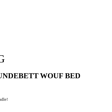
G
UNDEBETT WOUF BED
ndle!