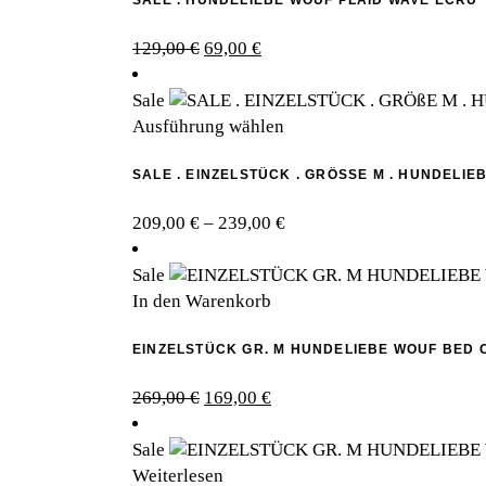
SALE . HUNDELIEBE WOUF PLAID WAVE ECRU
Ursprünglicher
Aktueller
129,00
€
69,00
€
Preis
Preis
war:
ist:
Sale
129,00 €
69,00 €.
Dieses
Ausführung wählen
Produkt
SALE . EINZELSTÜCK . GRÖSSE M . HUNDELI
weist
mehrere
Preisspanne:
209,00
€
–
239,00
€
Varianten
209,00 €
auf.
bis
Sale
Die
239,00 €
In den Warenkorb
Optionen
können
EINZELSTÜCK GR. M HUNDELIEBE WOUF BED 
auf
der
Ursprünglicher
Aktueller
269,00
€
169,00
€
Produktseite
Preis
Preis
gewählt
war:
ist:
Sale
werden
269,00 €
169,00 €.
Weiterlesen