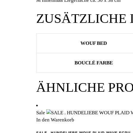
M Innenmaß Liegefläche ca. 50 x 38 cm
ZUSÄTZLICHE
WOUF BED
BOUCLÉ FARBE
ÄHNLICHE PR
Sale
In den Warenkorb