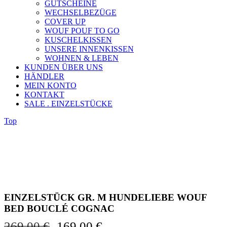
GUTSCHEINE
WECHSELBEZÜGE
COVER UP
WOUF POUF TO GO
KUSCHELKISSEN
UNSERE INNENKISSEN
WOHNEN & LEBEN
KUNDEN ÜBER UNS
HÄNDLER
MEIN KONTO
KONTAKT
SALE . EINZELSTÜCKE
Top
EINZELSTÜCK GR. M HUNDELIEBE WOUF
BED BOUCLÉ COGNAC
Ursprünglicher
Aktueller
269,00
€
169,00
€