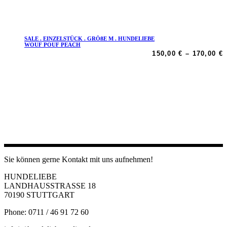
SALE . EINZELSTÜCK . GRÖßE M . HUNDELIEBE
Ausführung wählen
Dieses
WOUF POUF PEACH
P
Produkt
150,00
€
–
170,00
€
1
weist
b
mehrere
1
Varianten
auf.
Die
Optionen
können
auf
der
Produktseite
gewählt
Sie können gerne Kontakt mit uns aufnehmen!
werden
HUNDELIEBE
LANDHAUSSTRASSE 18
70190 STUTTGART
Phone: 0711 / 46 91 72 60