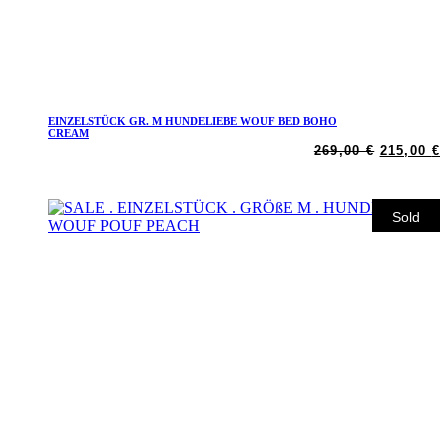
EINZELSTÜCK GR. M HUNDELIEBE WOUF BED BOHO
Weiterlesen
CREAM
Ursprüng
A
269,00
€
215,00
€
Preis
P
war:
i
269,00 €
2
Sold