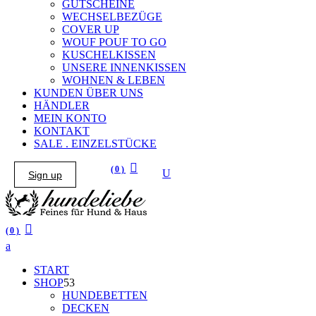
GUTSCHEINE
WECHSELBEZÜGE
COVER UP
WOUF POUF TO GO
KUSCHELKISSEN
UNSERE INNENKISSEN
WOHNEN & LEBEN
KUNDEN ÜBER UNS
HÄNDLER
MEIN KONTO
KONTAKT
SALE . EINZELSTÜCKE
(0)
Sign up
 in the cart.
(0)
START
SHOP
HUNDEBETTEN
DECKEN