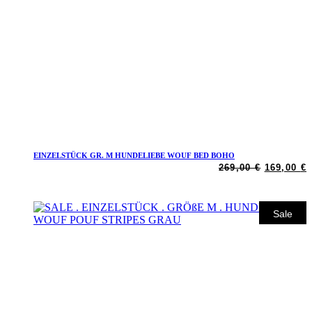
EINZELSTÜCK GR. M HUNDELIEBE WOUF BED BOHO
Weiterlesen
Ursprüng
A
269,00
€
169,00
€
Preis
P
war:
i
269,00 €
1
Sale