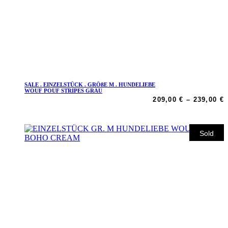
SALE . EINZELSTÜCK . GRÖßE M . HUNDELIEBE
Dieses
WOUF POUF STRIPES GRAU
P
Produkt
209,00
€
–
239,00
€
2
weist
b
mehrere
2
Varianten
Sale
Sold
auf.
Die
Optionen
können
auf
der
Produktseite
gewählt
werden