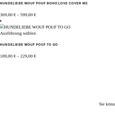
HUNDELIEBE WOUF POUF BOHO.LOVE COVER ME
weist
auf
mehrere
der
Preisspanne:
369,00
€
–
599,00
€
Varianten
Produktseite
369,00 €
auf.
gewählt
bis
Die
werden
Dieses
599,00 €
Ausführung wählen
Optionen
Produkt
können
HUNDELIEBE WOUF POUF TO GO
weist
auf
mehrere
der
Preisspanne:
189,00
€
–
229,00
€
Varianten
Produktseite
189,00 €
auf.
gewählt
bis
Die
werden
229,00 €
Optionen
können
auf
der
Produktseite
Sie könn
gewählt
werden