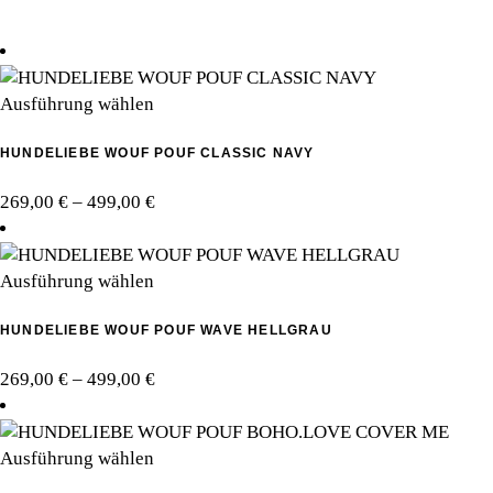
Dieses
Ausführung wählen
Produkt
HUNDELIEBE WOUF POUF CLASSIC NAVY
weist
mehrere
Preisspanne:
269,00
€
–
499,00
€
Varianten
269,00 €
auf.
bis
Die
Dieses
499,00 €
Ausführung wählen
Optionen
Produkt
können
HUNDELIEBE WOUF POUF WAVE HELLGRAU
weist
auf
mehrere
der
Preisspanne:
269,00
€
–
499,00
€
Varianten
Produktseite
269,00 €
auf.
gewählt
bis
Die
werden
Dieses
499,00 €
Ausführung wählen
Optionen
Produkt
können