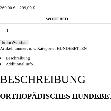
Preisspanne:
269,00
€
–
299,00
€
269,00 €
WOUF BED
bis
HUNDELIEBE
299,00 €
WOUF
BED
In den Warenkorb
BOHO
Artikelnummer:
n. v.
Kategorie:
HUNDEBETTEN
quantity
Beschreibung
Additional Info
BESCHREIBUNG
ORTHOPÄDISCHES HUNDEBE