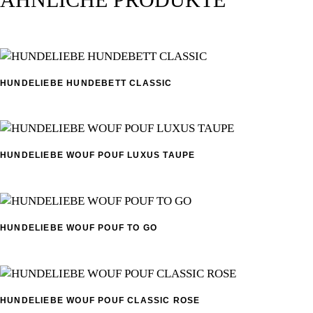
HUNDELIEBE HUNDEBETT CLASSIC
Dieses
Produkt
weist
mehrere
HUNDELIEBE WOUF POUF LUXUS TAUPE
Variant
Dieses
auf.
Produkt
Die
weist
Optione
mehrere
können
HUNDELIEBE WOUF POUF TO GO
Variant
Dieses
auf
auf.
Produkt
der
Die
weist
Produkt
Optione
mehrere
gewählt
können
HUNDELIEBE WOUF POUF CLASSIC ROSE
Variant
Dieses
werden