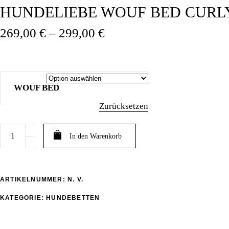
HUNDELIEBE WOUF BED CUR
Preisspanne:
269,00
€
–
299,00
€
269,00 €
bis
299,00 €
WOUF BED
Zurücksetzen
HUNDELIEBE
In den Warenkorb
WOUF
BED
CURLY
MOCCA
ARTIKELNUMMER:
N. V.
quantity
KATEGORIE:
HUNDEBETTEN