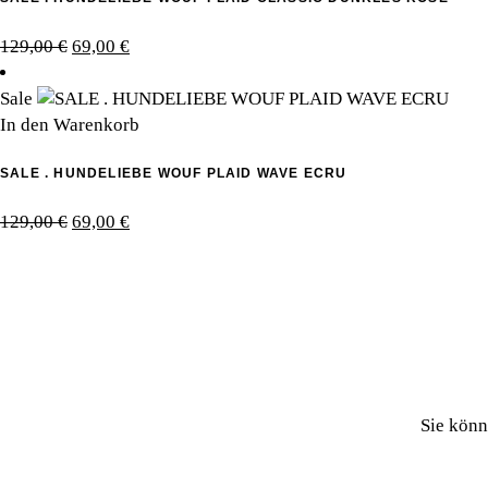
Ursprünglicher
Aktueller
129,00
€
69,00
€
Preis
Preis
war:
ist:
Sale
129,00 €
69,00 €.
In den Warenkorb
SALE . HUNDELIEBE WOUF PLAID WAVE ECRU
Ursprünglicher
Aktueller
129,00
€
69,00
€
Preis
Preis
war:
ist:
129,00 €
69,00 €.
Sie könn