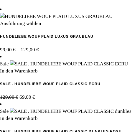
Dieses
Ausführung wählen
Produkt
HUNDELIEBE WOUF PLAID LUXUS GRAUBLAU
weist
mehrere
Preisspanne:
99,00
€
–
129,00
€
Varianten
99,00 €
auf.
bis
Sale
Die
129,00 €
In den Warenkorb
Optionen
können
SALE . HUNDELIEBE WOUF PLAID CLASSIC ECRU
auf
der
Ursprünglicher
Aktueller
129,00
€
69,00
€
Produktseite
Preis
Preis
gewählt
war:
ist:
Sale
werden
129,00 €
69,00 €.
In den Warenkorb
SALE . HUNDELIEBE WOUF PLAID CLASSIC DUNKLES ROSE