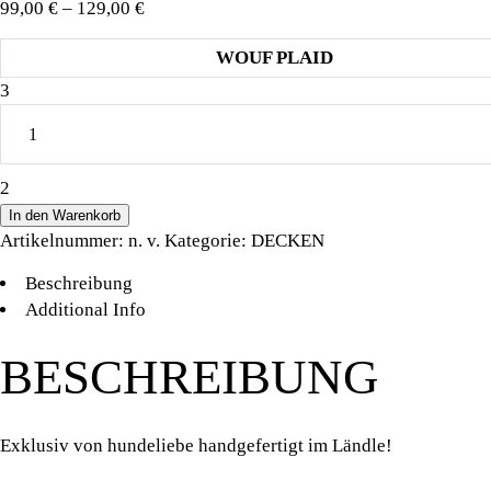
Preisspanne:
99,00
€
–
129,00
€
99,00 €
WOUF PLAID
bis
HUNDELIEBE
129,00 €
WOUF
PLAID
SILBERGRAU
quantity
In den Warenkorb
Artikelnummer:
n. v.
Kategorie:
DECKEN
Beschreibung
Additional Info
BESCHREIBUNG
Exklusiv von hundeliebe handgefertigt im Ländle!