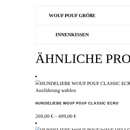
WOUF POUF GRÖßE
INNENKISSEN
ÄHNLICHE PR
Dieses
Ausführung wählen
Produkt
HUNDELIEBE WOUF POUF CLASSIC ECRU
weist
mehrere
Preisspanne:
269,00
€
–
499,00
€
Varianten
269,00 €
auf.
bis