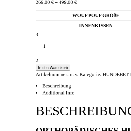
Preisspanne:
269,00
€
–
499,00
€
269,00 €
WOUF POUF GRÖßE
bis
499,00 €
INNENKISSEN
HUNDELIEBE
WOUF
POUF
LANGHAAR
BRAUNBEIGE
In den Warenkorb
quantity
Artikelnummer:
n. v.
Kategorie:
HUNDEBET
Beschreibung
Additional Info
BESCHREIBUN
ORTHOPÄDISCHES H