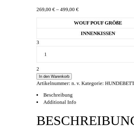
Preisspanne:
269,00
€
–
499,00
€
269,00 €
WOUF POUF GRÖßE
bis
499,00 €
INNENKISSEN
HUNDELIEBE
WOUF
POUF
WAVE
NOUGAT
In den Warenkorb
quantity
Artikelnummer:
n. v.
Kategorie:
HUNDEBET
Beschreibung
Additional Info
BESCHREIBUN