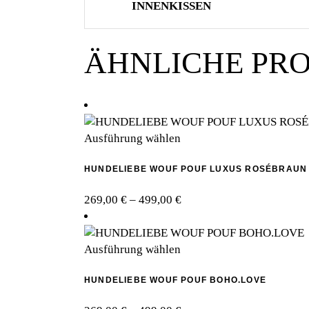
INNENKISSEN
ÄHNLICHE PR
Dieses
Ausführung wählen
Produkt
HUNDELIEBE WOUF POUF LUXUS ROSÉBRAUN
weist
mehrere
Preisspanne:
269,00
€
–
499,00
€
Varianten
269,00 €
auf.
bis
Die
Dieses
499,00 €
Ausführung wählen
Optionen
Produkt
können
HUNDELIEBE WOUF POUF BOHO.LOVE
weist
auf
mehrere
der