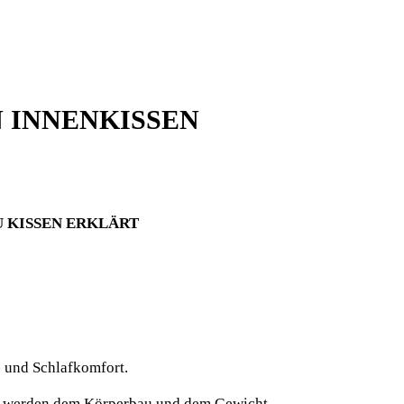
N
INNENKISSEN
U KISSEN ERKLÄRT
 und Schlafkomfort.
en werden dem
Körperbau und dem Gewicht