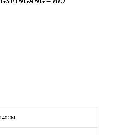
GSEINGANG – BEI
 140CM