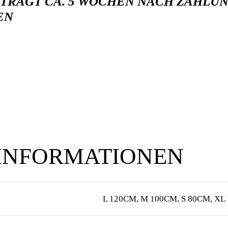
TRÄGT CA. 5 WOCHEN NACH ZAHLUN
HEN
 INFORMATIONEN
L 120CM, M 100CM, S 80CM, XL