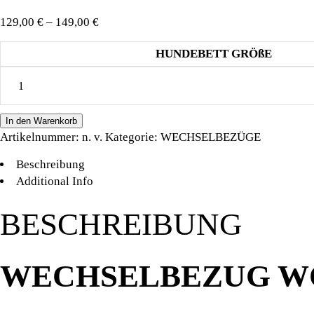
Preisspanne:
129,00
€
–
149,00
€
129,00 €
HUNDEBETT GRÖßE
bis
WECHSELBEZUG
149,00 €
WOUF
BED
In den Warenkorb
STRIPES
Artikelnummer:
n. v.
Kategorie:
WECHSELBEZÜGE
VANILLA
quantity
Beschreibung
Additional Info
BESCHREIBUNG
WECHSELBEZUG W