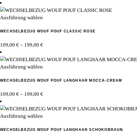
Dieses
Ausführung wählen
Produkt
WECHSELBEZUG WOUF POUF CLASSIC ROSE
weist
mehrere
Preisspanne:
109,00
€
–
199,00
€
Varianten
109,00 €
auf.
bis
Die
Dieses
199,00 €
Ausführung wählen
Optionen
Produkt
können
WECHSELBEZUG WOUF POUF LANGHAAR MOCCA-CREAM
weist
auf
mehrere
der
Preisspanne:
109,00
€
–
199,00
€
Varianten
Produktseite
109,00 €
auf.
gewählt
bis
Die
werden
Dieses
199,00 €
Ausführung wählen
Optionen
Produkt
können
WECHSELBEZUG WOUF POUF LANGHAAR SCHOKOBRAUN
weist
auf