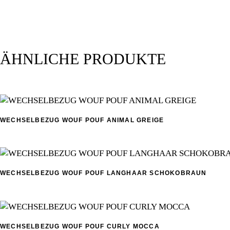
ÄHNLICHE PRODUKTE
WECHSELBEZUG WOUF POUF ANIMAL GREIGE
Dieses
Produkt
weist
mehrere
WECHSELBEZUG WOUF POUF LANGHAAR SCHOKOBRAUN
Variant
Dieses
auf.
Produkt
Die
weist
Optione
mehrere
können
WECHSELBEZUG WOUF POUF CURLY MOCCA