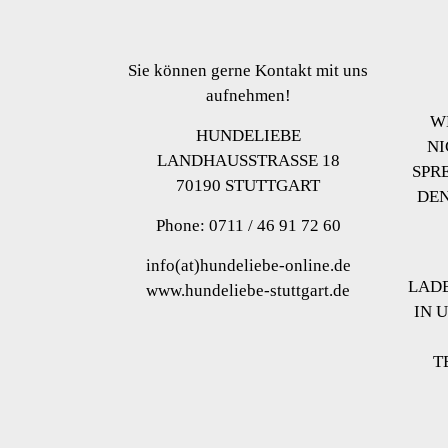
Produktseite
Produ
gewählt
gewä
werden
werd
Sie können gerne Kontakt mit uns
aufnehmen!
W
HUNDELIEBE
NI
LANDHAUSSTRASSE 18
SPR
70190 STUTTGART
DEN
Phone: 0711 / 46 91 72 60
info(at)hundeliebe-online.de
LADE
www.hundeliebe-stuttgart.de
IN 
T