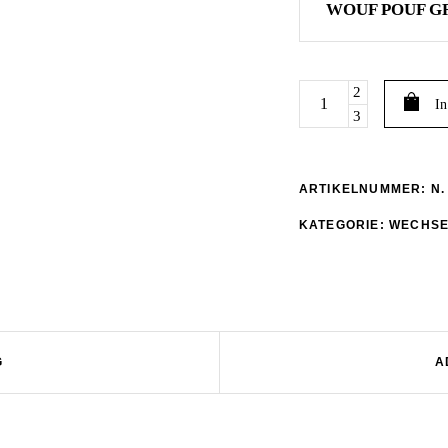
WOUF POUF G
WECHSELBEZUG
In
WOUF
POUF
LANGHAAR
GRAU-
ARTIKELNUMMER:
N.
WEISS
KATEGORIE:
WECHSE
quantity
G
A