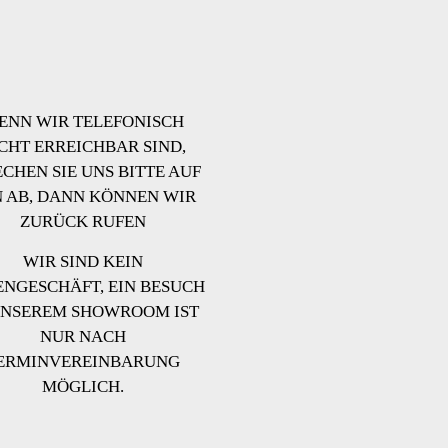
ktseite
Produktseite
hlt
gewählt
en
werden
ENN WIR TELEFONISCH
CHT ERREICHBAR SIND,
ECHEN SIE UNS BITTE AUF
 AB, DANN KÖNNEN WIR
ZURÜCK RUFEN
WIR SIND KEIN
NGESCHÄFT, EIN BESUCH
UNSEREM SHOWROOM IST
NUR NACH
ERMINVEREINBARUNG
MÖGLICH.