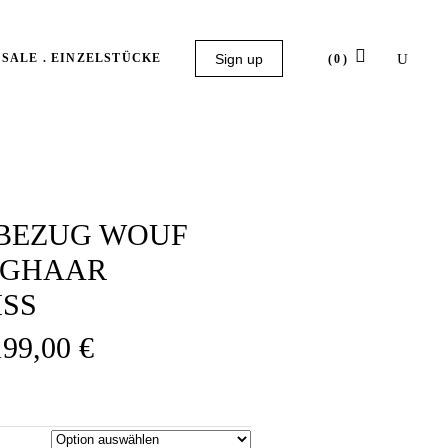
SALE . EINZELSTÜCKE
Sign up
(0)
No products in the cart.
BEZUG WOUF
NGHAAR
SS
Preisspanne:
199,00
€
109,00 €
bis
199,00 €