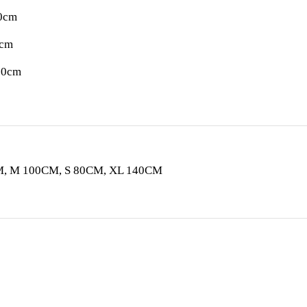
20cm
5cm
30cm
M, M 100CM, S 80CM, XL 140CM