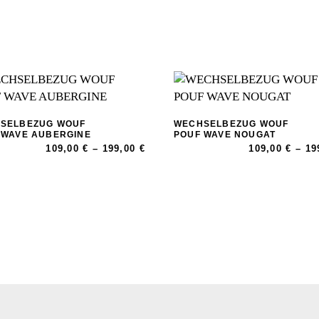
SELBEZUG WOUF
WECHSELBEZUG WOUF
es
Dieses
 WAVE AUBERGINE
POUF WAVE NOUGAT
e:
Preisspanne:
109,00
€
–
199,00
€
109,00
€
–
19
ukt
Produkt
109,00 €
weist
bis
199,00 €
ere
mehrere
nten
Varianten
auf.
Die
onen
Optionen
en
können
auf
der