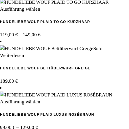
Dieses
Ausführung wählen
Produkt
HUNDELIEBE WOUF PLAID TO GO KURZHAAR
weist
mehrere
Preisspanne:
119,00
€
–
149,00
€
Varianten
119,00 €
auf.
bis
Sold
Die
149,00 €
Weiterlesen
Optionen
können
HUNDELIEBE WOUF BETTÜBERWURF GREIGE
auf
der
189,00
€
Produktseite
gewählt
werden
Dieses
Ausführung wählen
Produkt
HUNDELIEBE WOUF PLAID LUXUS ROSÉBRAUN
weist
mehrere
Preisspanne:
99,00
€
–
129,00
€