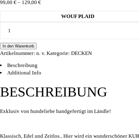
Preisspanne:
99,00
€
–
129,00
€
99,00 €
WOUF PLAID
bis
HUNDELIEBE
129,00 €
WOUF
PLAID
In den Warenkorb
LUXUS
Artikelnummer:
n. v.
Kategorie:
DECKEN
TAUPE
quantity
Beschreibung
Additional Info
BESCHREIBUNG
Exklusiv von hundeliebe handgefertigt im Ländle!
Klassisch, Edel und Zeitlos.. Hier wird ein wunderschöner