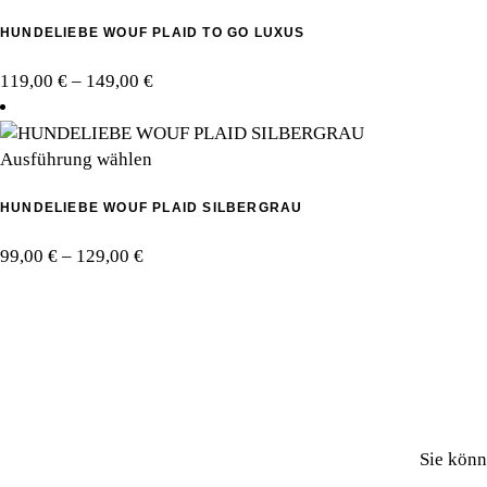
Produkt
HUNDELIEBE WOUF PLAID TO GO LUXUS
weist
mehrere
Preisspanne:
119,00
€
–
149,00
€
Varianten
119,00 €
auf.
bis
Die
Dieses
149,00 €
Ausführung wählen
Optionen
Produkt
können
HUNDELIEBE WOUF PLAID SILBERGRAU
weist
auf
mehrere
der
Preisspanne:
99,00
€
–
129,00
€
Varianten
Produktseite
99,00 €
auf.
gewählt
bis
Die
werden
129,00 €
Optionen
können
auf
der
Produktseite
Sie könn
gewählt