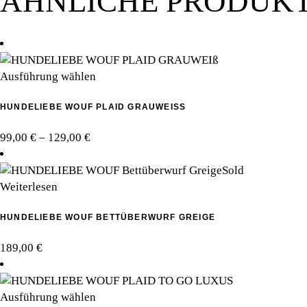
ÄHNLICHE PRODUK
Dieses
Ausführung wählen
Produkt
HUNDELIEBE WOUF PLAID GRAUWEISS
weist
mehrere
Preisspanne:
99,00
€
–
129,00
€
Varianten
99,00 €
auf.
bis
Sold
Die
129,00 €
Weiterlesen
Optionen
können
HUNDELIEBE WOUF BETTÜBERWURF GREIGE
auf
der
189,00
€
Produktseite
gewählt
werden
Dieses
Ausführung wählen