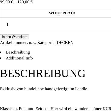
Preisspanne:
99,00
€
–
129,00
€
99,00 €
WOUF PLAID
bis
HUNDELIEBE
129,00 €
WOUF
PLAID
In den Warenkorb
MOCCACREME
Artikelnummer:
n. v.
Kategorie:
DECKEN
quantity
Beschreibung
Additional Info
BESCHREIBUNG
Exklusiv von hundeliebe handgefertigt im Ländle!
Klassisch, Edel und Zeitlos.. Hier wird ein wunderschöner