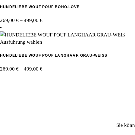
Produkt
können
HUNDELIEBE WOUF POUF BOHO.LOVE
weist
auf
mehrere
der
Preisspanne:
269,00
€
–
499,00
€
Varianten
Produktseite
269,00 €
auf.
gewählt
bis
Die
werden
Dieses
499,00 €
Ausführung wählen
Optionen
Produkt
können
HUNDELIEBE WOUF POUF LANGHAAR GRAU-WEISS
weist
auf
mehrere
der
Preisspanne:
269,00
€
–
499,00
€
Varianten
Produktseite
269,00 €
auf.
gewählt
bis
Die
werden
499,00 €
Optionen
können
auf
der
Produktseite
Sie könn
gewählt