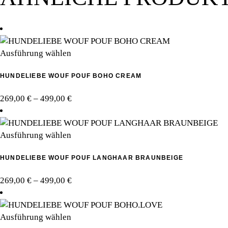
Dieses
Ausführung wählen
Produkt
HUNDELIEBE WOUF POUF BOHO CREAM
weist
mehrere
Preisspanne:
269,00
€
–
499,00
€
Varianten
269,00 €
auf.
bis
Die
Dieses
499,00 €
Ausführung wählen
Optionen
Produkt
können
HUNDELIEBE WOUF POUF LANGHAAR BRAUNBEIGE
weist
auf
mehrere
der
Preisspanne:
269,00
€
–
499,00
€
Varianten
Produktseite
269,00 €
auf.
gewählt
bis
Die
werden
Dieses
499,00 €
Ausführung wählen
Optionen