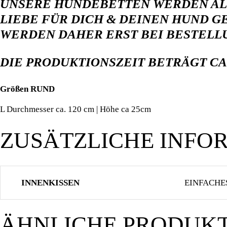
UNSERE HUNDEBETTEN WERDEN ALL
LIEBE FÜR DICH & DEINEN HUND 
WERDEN DAHER ERST BEI BESTELL
DIE PRODUKTIONSZEIT BETRÄGT C
Größen RUND
L Durchmesser ca. 120 cm | Höhe ca 25cm
ZUSÄTZLICHE INFO
INNENKISSEN
EINFACHE
ÄHNLICHE PRODUK