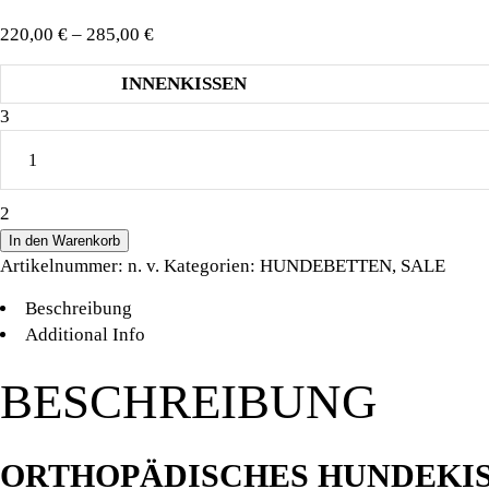
Preisspanne:
220,00
€
–
285,00
€
220,00 €
INNENKISSEN
bis
SALE
285,00 €
.
EINZELSTÜCK
.
GRÖßE
In den Warenkorb
L
Artikelnummer:
n. v.
Kategorien:
HUNDEBETTEN
,
SALE
.
HUNDELIEBE
Beschreibung
WOUF
Additional Info
POUF
CLASSIC
BESCHREIBUNG
SAND
quantity
ORTHOPÄDISCHES HUNDEKI