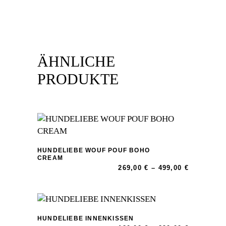
ÄHNLICHE
PRODUKTE
HUNDELIEBE WOUF POUF BOHO
Dieses
CREAM
Preisspan
269,00
€
–
499,00
€
Produkt
269,00 €
weist
bis
499,00 €
mehrere
Varianten
auf.
HUNDELIEBE INNENKISSEN
Dieses