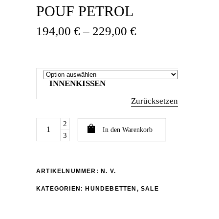
OUF PETROL
Preisspanne:
194,00
€
–
229,00
€
194,00 €
bis
229,00 €
INNENKISSEN
Zurücksetzen
SALE
In den Warenkorb
.
EINZELSTÜCK
.
GRÖßE
ARTIKELNUMMER:
N. V.
M
KATEGORIEN:
HUNDEBETTEN
,
SALE
.
HUNDELIEBE
WOUF