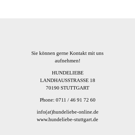
werden
Optionen
können
auf
der
Produktseite
gewählt
werden
Sie können gerne Kontakt mit uns
aufnehmen!
HUNDELIEBE
LANDHAUSSTRASSE 18
70190 STUTTGART
Phone: 0711 / 46 91 72 60
info(at)hundeliebe-online.de
www.hundeliebe-stuttgart.de