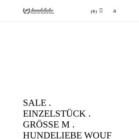
(0)
No products in the cart.
SALE .
EINZELSTÜCK .
GRÖSSE M . H
UNDELIEBE WOUF P