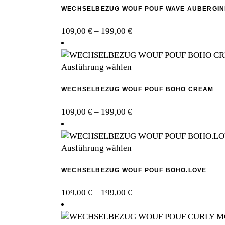
WECHSELBEZUG WOUF POUF WAVE AUBERGIN
weist
mehrere
Preisspanne:
109,00
€
–
199,00
€
Varianten
109,00 €
auf.
bis
Die
Dieses
199,00 €
Ausführung wählen
Optionen
Produkt
können
WECHSELBEZUG WOUF POUF BOHO CREAM
weist
auf
mehrere
der
Preisspanne:
109,00
€
–
199,00
€
Varianten
Produktseite
109,00 €
auf.
gewählt
bis
Die
werden
Dieses
199,00 €
Ausführung wählen
Optionen
Produkt
können
WECHSELBEZUG WOUF POUF BOHO.LOVE
weist
auf
mehrere
der
Preisspanne:
109,00
€
–
199,00
€
Varianten
Produktseite
109,00 €
auf.
gewählt
bis
Die
werden