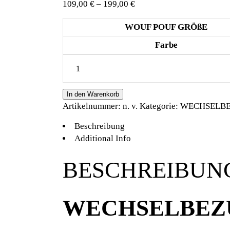
Preisspanne:
109,00
€
–
199,00
€
109,00 €
WOUF POUF GRÖßE
bis
199,00 €
Farbe
WECHSELBEZUG
WOUF
POUF
In den Warenkorb
FROTTEE
Artikelnummer:
n. v.
Kategorie:
WECHSELB
quantity
Beschreibung
Additional Info
BESCHREIBUN
WECHSELBEZ