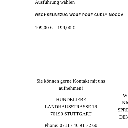
Dieses
199,00 €
Ausführung wählen
Optionen
Produkt
können
WECHSELBEZUG WOUF POUF CURLY MOCCA
weist
auf
mehrere
der
Preisspanne:
109,00
€
–
199,00
€
Varianten
Produktseite
109,00 €
auf.
gewählt
bis
Die
werden
199,00 €
Optionen
können
auf
der
Produktseite
Sie können gerne Kontakt mit uns
gewählt
aufnehmen!
werden
W
HUNDELIEBE
NI
LANDHAUSSTRASSE 18
SPR
70190 STUTTGART
DEN
Phone: 0711 / 46 91 72 60