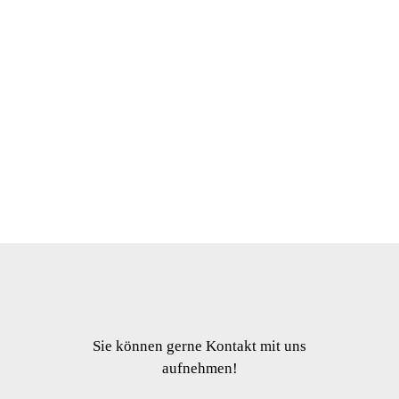
€
€
€
€
Ausführung
wählen
€
€
€
€
€
€
€
€
Sie können gerne Kontakt mit uns
aufnehmen!